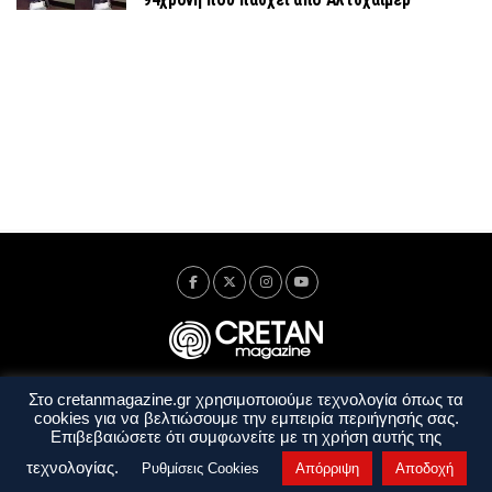
Στο cretanmagazine.gr χρησιμοποιούμε τεχνολογία όπως τα
Ταυτότητα
Πολιτική Απορρήτου
Όροι Χρήσης
cookies για να βελτιώσουμε την εμπειρία περιήγησής σας.
Όροι και Προϋποθέσεις
Επιβεβαιώσετε ότι συμφωνείτε με τη χρήση αυτής της
Copyright © 2014 - 2026 Cretanmagazine. All rights reserved. by
j. bitsakakis
τεχνολογίας.
Ρυθμίσεις Cookies
Απόρριψη
Αποδοχή