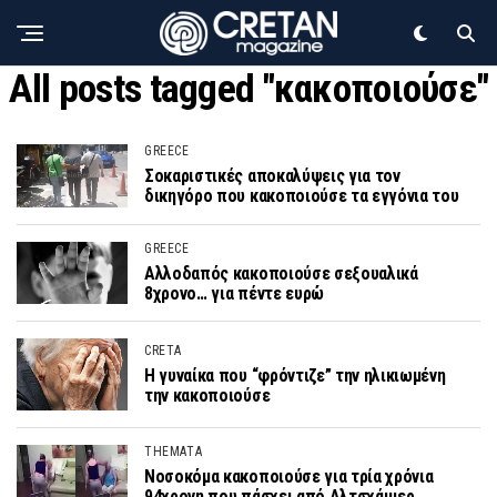
All posts tagged "κακοποιούσε"
GREECE
Σοκαριστικές αποκαλύψεις για τον
δικηγόρο που κακοποιούσε τα εγγόνια του
GREECE
Αλλοδαπός κακοποιούσε σεξουαλικά
8χρονο… για πέντε ευρώ
CRETA
Η γυναίκα που “φρόντιζε” την ηλικιωμένη
την κακοποιούσε
THEMATA
Νοσοκόμα κακοποιούσε για τρία χρόνια
94χρονη που πάσχει από Αλτσχάιμερ