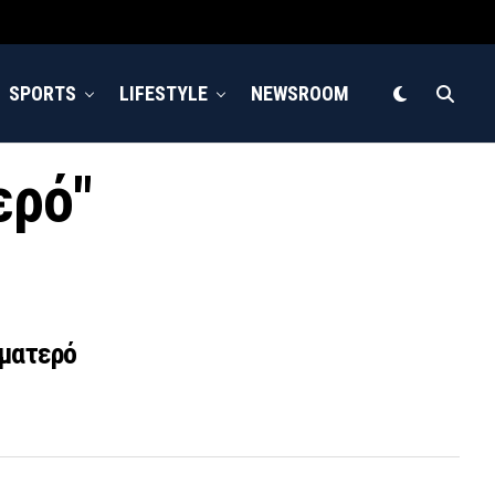
SPORTS
LIFESTYLE
NEWSROOM
ερό"
αματερό