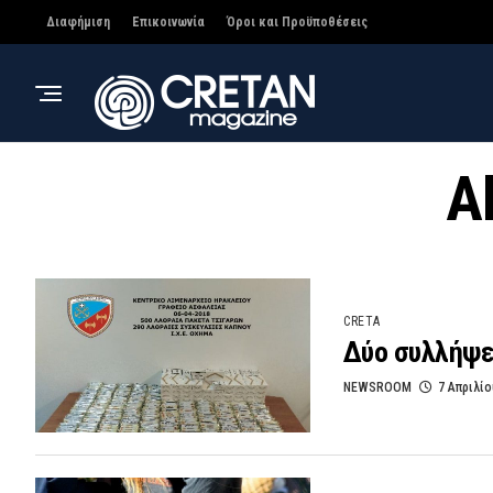
Διαφήμιση
Επικοινωνία
Όροι και Προϋποθέσεις
A
CRETA
Δύο συλλήψε
NEWSROOM
7 Απριλίο