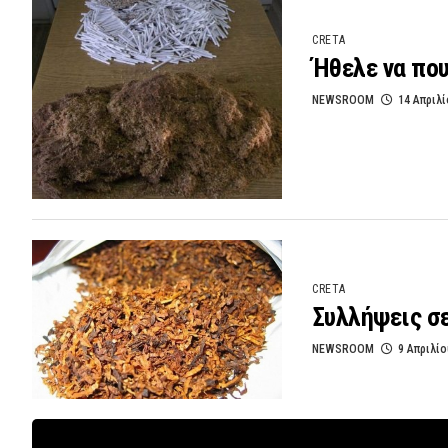
CRETA
Ήθελε να πο
NEWSROOM
14 Απριλί
CRETA
Συλλήψεις σ
NEWSROOM
9 Απριλίο