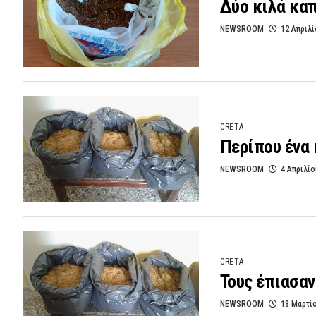
Δύο κιλά κα
NEWSROOM
12 Απριλί
CRETA
Περίπου ένα 
NEWSROOM
4 Απριλίο
CRETA
Τους έπιασαν
NEWSROOM
18 Μαρτί