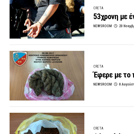
CRETA
53χρονη με έ
NEWSROOM
20 Νοεμβ
CRETA
Έφερε με το 
NEWSROOM
8 Αυγούσ
CRETA