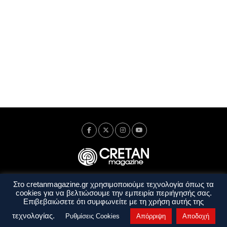
Στο cretanmagazine.gr χρησιμοποιούμε τεχνολογία όπως τα
Ταυτότητα
Πολιτική Απορρήτου
Όροι Χρήσης
cookies για να βελτιώσουμε την εμπειρία περιήγησής σας.
Όροι και Προϋποθέσεις
Επιβεβαιώσετε ότι συμφωνείτε με τη χρήση αυτής της
Copyright © 2014 - 2026 Cretanmagazine. All rights reserved. by
j. bitsakakis
τεχνολογίας.
Ρυθμίσεις Cookies
Απόρριψη
Αποδοχή