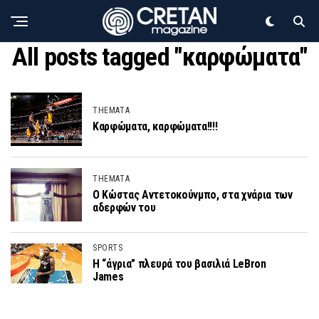
All posts tagged "καρφώματα"
THEMATA
Καρφώματα, καρφώματα!!!!
THEMATA
Ο Κώστας Αντετοκούνμπο, στα χνάρια των
αδερφών του
SPORTS
H “άγρια” πλευρά του βασιλιά LeBron
James