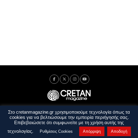
Στο cretanmagazine.gr χρησιμοποιούμε τεχνολογία όπως τα
Ταυτότητα
Πολιτική Απορρήτου
Όροι Χρήσης
cookies για να βελτιώσουμε την εμπειρία περιήγησής σας.
Όροι και Προϋποθέσεις
Επιβεβαιώσετε ότι συμφωνείτε με τη χρήση αυτής της
Copyright © 2014 - 2026 Cretanmagazine. All rights reserved. by
j. bitsakakis
τεχνολογίας.
Ρυθμίσεις Cookies
Απόρριψη
Αποδοχή