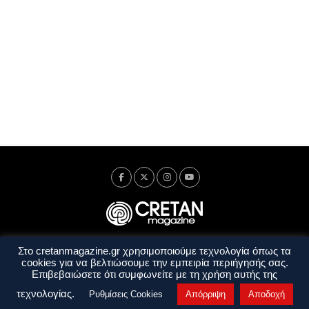
Στο cretanmagazine.gr χρησιμοποιούμε τεχνολογία όπως τα
Ταυτότητα
Πολιτική Απορρήτου
Όροι Χρήσης
cookies για να βελτιώσουμε την εμπειρία περιήγησής σας.
Όροι και Προϋποθέσεις
Επιβεβαιώσετε ότι συμφωνείτε με τη χρήση αυτής της
Copyright © 2014 - 2026 Cretanmagazine. All rights reserved. by
j. bitsakakis
τεχνολογίας.
Ρυθμίσεις Cookies
Απόρριψη
Αποδοχή