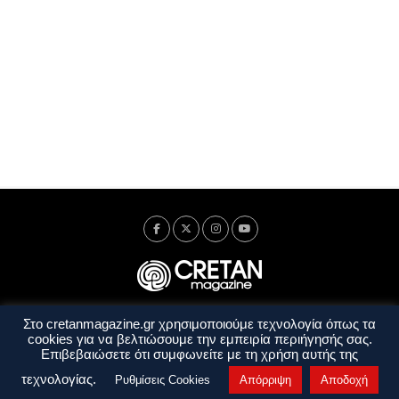
Στο cretanmagazine.gr χρησιμοποιούμε τεχνολογία όπως τα
Ταυτότητα
Πολιτική Απορρήτου
Όροι Χρήσης
cookies για να βελτιώσουμε την εμπειρία περιήγησής σας.
Όροι και Προϋποθέσεις
Επιβεβαιώσετε ότι συμφωνείτε με τη χρήση αυτής της
Copyright © 2014 - 2026 Cretanmagazine. All rights reserved. by
j. bitsakakis
τεχνολογίας.
Ρυθμίσεις Cookies
Απόρριψη
Αποδοχή