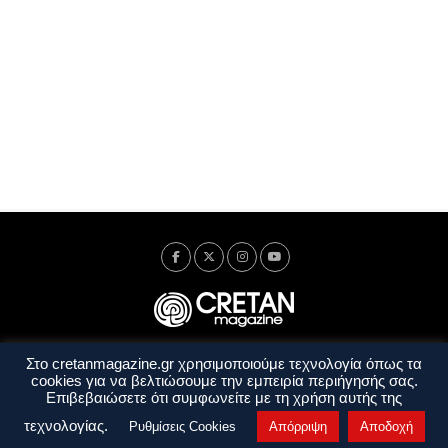
Στο cretanmagazine.gr χρησιμοποιούμε τεχνολογία όπως τα
Ταυτότητα
Πολιτική Απορρήτου
Όροι Χρήσης
cookies για να βελτιώσουμε την εμπειρία περιήγησής σας.
Όροι και Προϋποθέσεις
Επιβεβαιώσετε ότι συμφωνείτε με τη χρήση αυτής της
Copyright © 2014 - 2026 Cretanmagazine. All rights reserved. by
j. bitsakakis
τεχνολογίας.
Ρυθμίσεις Cookies
Απόρριψη
Αποδοχή