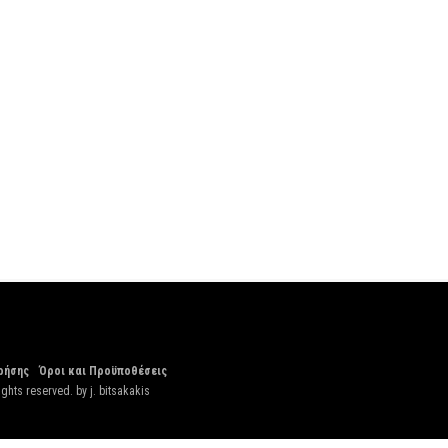
ρήσης
Όροι και Προϋποθέσεις
ights reserved. by
j. bitsakakis