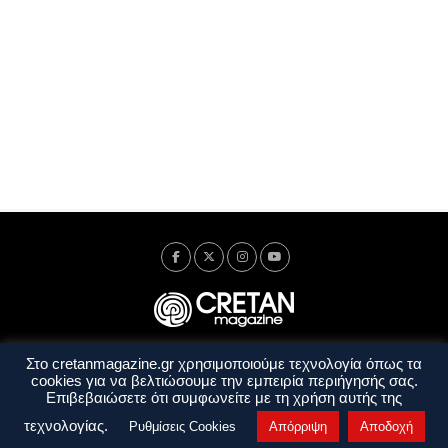
Στο cretanmagazine.gr χρησιμοποιούμε τεχνολογία όπως τα
Ταυτότητα
Πολιτική Απορρήτου
Όροι Χρήσης
cookies για να βελτιώσουμε την εμπειρία περιήγησής σας.
Όροι και Προϋποθέσεις
Επιβεβαιώσετε ότι συμφωνείτε με τη χρήση αυτής της
Copyright © 2014 - 2026 Cretanmagazine. All rights reserved. by
j. bitsakakis
τεχνολογίας.
Ρυθμίσεις Cookies
Απόρριψη
Αποδοχή