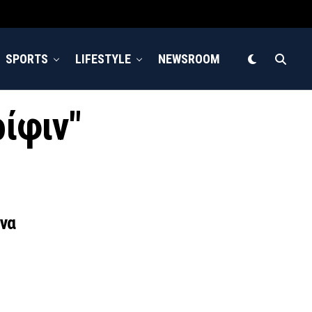
SPORTS
LIFESTYLE
NEWSROOM
ρίφιν"
ονα