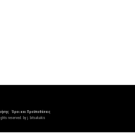
ρήσης
Όροι και Προϋποθέσεις
ights reserved. by
j. bitsakakis