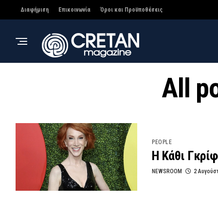
Διαφήμιση
Επικοινωνία
Όροι και Προϋποθέσεις
All p
PEOPLE
Η Κάθι Γκρίφ
NEWSROOM
2 Αυγούσ