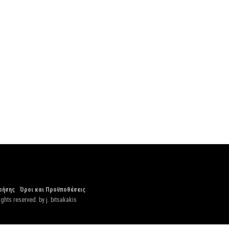
ρήσης
Όροι και Προϋποθέσεις
ights reserved. by
j. bitsakakis