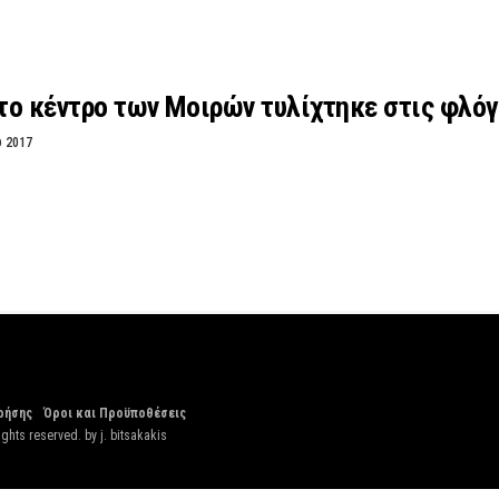
το κέντρο των Μοιρών τυλίχτηκε στις φλόγ
υ 2017
ρήσης
Όροι και Προϋποθέσεις
ights reserved. by
j. bitsakakis