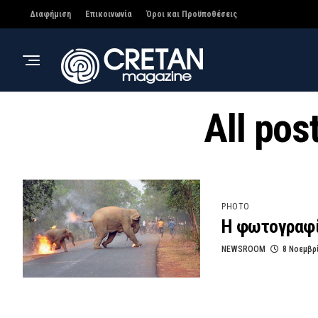
Διαφήμιση
Επικοινωνία
Όροι και Προϋποθέσεις
All pos
PHOTO
Η φωτογραφί
NEWSROOM
8 Νοεμβρ