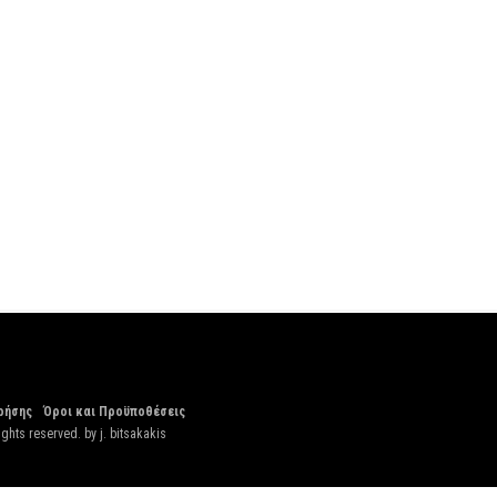
ρήσης
Όροι και Προϋποθέσεις
ights reserved. by
j. bitsakakis