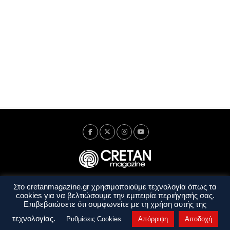
Στο cretanmagazine.gr χρησιμοποιούμε τεχνολογία όπως τα
Ταυτότητα
Πολιτική Απορρήτου
Όροι Χρήσης
cookies για να βελτιώσουμε την εμπειρία περιήγησής σας.
Όροι και Προϋποθέσεις
Επιβεβαιώσετε ότι συμφωνείτε με τη χρήση αυτής της
Copyright © 2014 - 2026 Cretanmagazine. All rights reserved. by
j. bitsakakis
τεχνολογίας.
Ρυθμίσεις Cookies
Απόρριψη
Αποδοχή