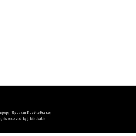
ρήσης
Όροι και Προϋποθέσεις
ights reserved. by
j. bitsakakis