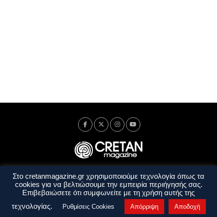
Στο cretanmagazine.gr χρησιμοποιούμε τεχνολογία όπως τα
Ταυτότητα
Πολιτική Απορρήτου
Όροι Χρήσης
cookies για να βελτιώσουμε την εμπειρία περιήγησής σας.
Όροι και Προϋποθέσεις
Επιβεβαιώσετε ότι συμφωνείτε με τη χρήση αυτής της
Copyright © 2014 - 2026 Cretanmagazine. All rights reserved. by
j. bitsakakis
τεχνολογίας.
Ρυθμίσεις Cookies
Απόρριψη
Αποδοχή