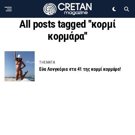
All posts tagged "κορμί
κορμάρα"
THEMATA
Εύα Λονγκόρια στα 41 της κορμί κορμάρα!