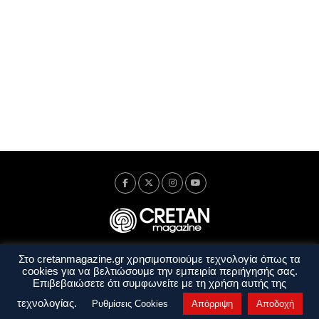
Στο cretanmagazine.gr χρησιμοποιούμε τεχνολογία όπως τα
Ταυτότητα
Πολιτική Απορρήτου
Όροι Χρήσης
cookies για να βελτιώσουμε την εμπειρία περιήγησής σας.
Όροι και Προϋποθέσεις
Επιβεβαιώσετε ότι συμφωνείτε με τη χρήση αυτής της
Copyright © 2014 - 2026 Cretanmagazine. All rights reserved. by
j. bitsakakis
τεχνολογίας.
Ρυθμίσεις Cookies
Απόρριψη
Αποδοχή