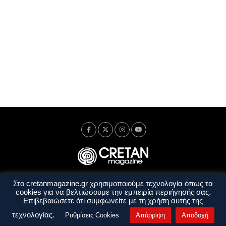
Στο cretanmagazine.gr χρησιμοποιούμε τεχνολογία όπως τα
Ταυτότητα
Πολιτική Απορρήτου
Όροι Χρήσης
cookies για να βελτιώσουμε την εμπειρία περιήγησής σας.
Όροι και Προϋποθέσεις
Επιβεβαιώσετε ότι συμφωνείτε με τη χρήση αυτής της
Copyright © 2014 - 2026 Cretanmagazine. All rights reserved. by
j. bitsakakis
τεχνολογίας.
Ρυθμίσεις Cookies
Απόρριψη
Αποδοχή