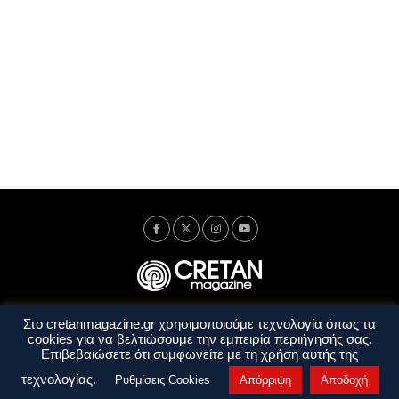
Στο cretanmagazine.gr χρησιμοποιούμε τεχνολογία όπως τα
Ταυτότητα
Πολιτική Απορρήτου
Όροι Χρήσης
cookies για να βελτιώσουμε την εμπειρία περιήγησής σας.
Όροι και Προϋποθέσεις
Επιβεβαιώσετε ότι συμφωνείτε με τη χρήση αυτής της
Copyright © 2014 - 2026 Cretanmagazine. All rights reserved. by
j. bitsakakis
τεχνολογίας.
Ρυθμίσεις Cookies
Απόρριψη
Αποδοχή