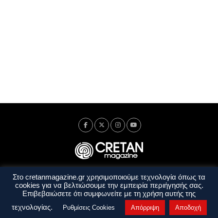
Στο cretanmagazine.gr χρησιμοποιούμε τεχνολογία όπως τα
Ταυτότητα
Πολιτική Απορρήτου
Όροι Χρήσης
cookies για να βελτιώσουμε την εμπειρία περιήγησής σας.
Όροι και Προϋποθέσεις
Επιβεβαιώσετε ότι συμφωνείτε με τη χρήση αυτής της
Copyright © 2014 - 2026 Cretanmagazine. All rights reserved. by
j. bitsakakis
τεχνολογίας.
Ρυθμίσεις Cookies
Απόρριψη
Αποδοχή