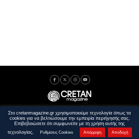
Στο cretanmagazine.gr χρησιμοποιούμε τεχνολογία όπως τα
Ταυτότητα
Πολιτική Απορρήτου
Όροι Χρήσης
cookies για να βελτιώσουμε την εμπειρία περιήγησής σας.
Όροι και Προϋποθέσεις
Επιβεβαιώσετε ότι συμφωνείτε με τη χρήση αυτής της
Copyright © 2014 - 2026 Cretanmagazine. All rights reserved. by
j. bitsakakis
τεχνολογίας.
Ρυθμίσεις Cookies
Απόρριψη
Αποδοχή