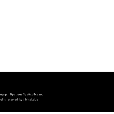
ρήσης
Όροι και Προϋποθέσεις
ights reserved. by
j. bitsakakis