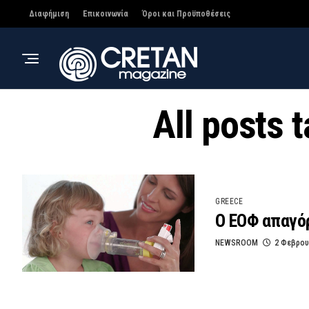
Διαφήμιση
Επικοινωνία
Όροι και Προϋποθέσεις
All posts
GREECE
Ο ΕΟΦ απαγόρ
NEWSROOM
2 Φεβρου