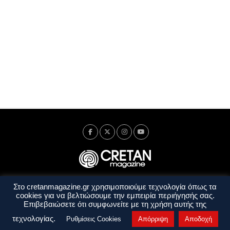
Στο cretanmagazine.gr χρησιμοποιούμε τεχνολογία όπως τα
Ταυτότητα
Πολιτική Απορρήτου
Όροι Χρήσης
cookies για να βελτιώσουμε την εμπειρία περιήγησής σας.
Όροι και Προϋποθέσεις
Επιβεβαιώσετε ότι συμφωνείτε με τη χρήση αυτής της
Copyright © 2014 - 2026 Cretanmagazine. All rights reserved. by
j. bitsakakis
τεχνολογίας.
Ρυθμίσεις Cookies
Απόρριψη
Αποδοχή