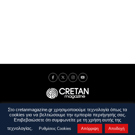
Στο cretanmagazine.gr χρησιμοποιούμε τεχνολογία όπως τα
Ταυτότητα
Πολιτική Απορρήτου
Όροι Χρήσης
cookies για να βελτιώσουμε την εμπειρία περιήγησής σας.
Όροι και Προϋποθέσεις
Επιβεβαιώσετε ότι συμφωνείτε με τη χρήση αυτής της
Copyright © 2014 - 2026 Cretanmagazine. All rights reserved. by
j. bitsakakis
τεχνολογίας.
Ρυθμίσεις Cookies
Απόρριψη
Αποδοχή