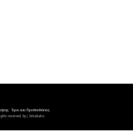
ρήσης
Όροι και Προϋποθέσεις
ights reserved. by
j. bitsakakis