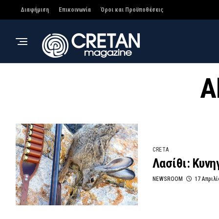
Διαφήμιση
Επικοινωνία
Όροι και Προϋποθέσεις
A
CRETA
Λασίθι: Κυνη
NEWSROOM
17 Απριλί