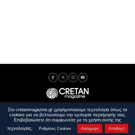
Στο cretanmagazine.gr χρησιμοποιούμε τεχνολογία όπως τα
Ταυτότητα
Πολιτική Απορρήτου
Όροι Χρήσης
cookies για να βελτιώσουμε την εμπειρία περιήγησής σας.
Όροι και Προϋποθέσεις
Επιβεβαιώσετε ότι συμφωνείτε με τη χρήση αυτής της
Copyright © 2014 - 2026 Cretanmagazine. All rights reserved. by
j. bitsakakis
τεχνολογίας.
Ρυθμίσεις Cookies
Απόρριψη
Αποδοχή