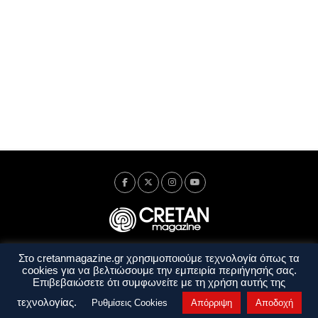
Στο cretanmagazine.gr χρησιμοποιούμε τεχνολογία όπως τα
Ταυτότητα
Πολιτική Απορρήτου
Όροι Χρήσης
cookies για να βελτιώσουμε την εμπειρία περιήγησής σας.
Όροι και Προϋποθέσεις
Επιβεβαιώσετε ότι συμφωνείτε με τη χρήση αυτής της
Copyright © 2014 - 2026 Cretanmagazine. All rights reserved. by
j. bitsakakis
τεχνολογίας.
Ρυθμίσεις Cookies
Απόρριψη
Αποδοχή