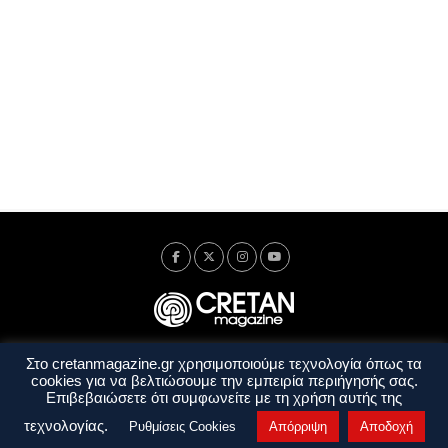
Στο cretanmagazine.gr χρησιμοποιούμε τεχνολογία όπως τα
Ταυτότητα
Πολιτική Απορρήτου
Όροι Χρήσης
cookies για να βελτιώσουμε την εμπειρία περιήγησής σας.
Όροι και Προϋποθέσεις
Επιβεβαιώσετε ότι συμφωνείτε με τη χρήση αυτής της
Copyright © 2014 - 2026 Cretanmagazine. All rights reserved. by
j. bitsakakis
τεχνολογίας.
Ρυθμίσεις Cookies
Απόρριψη
Αποδοχή