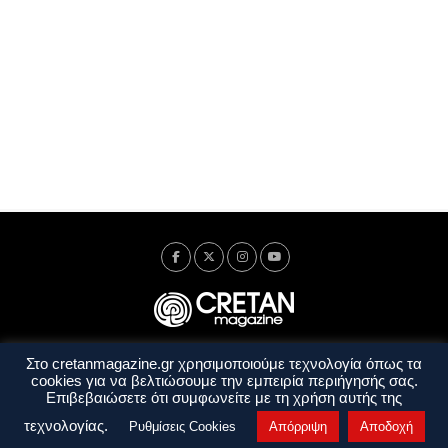
Στο cretanmagazine.gr χρησιμοποιούμε τεχνολογία όπως τα
Ταυτότητα
Πολιτική Απορρήτου
Όροι Χρήσης
cookies για να βελτιώσουμε την εμπειρία περιήγησής σας.
Όροι και Προϋποθέσεις
Επιβεβαιώσετε ότι συμφωνείτε με τη χρήση αυτής της
Copyright © 2014 - 2026 Cretanmagazine. All rights reserved. by
j. bitsakakis
τεχνολογίας.
Ρυθμίσεις Cookies
Απόρριψη
Αποδοχή