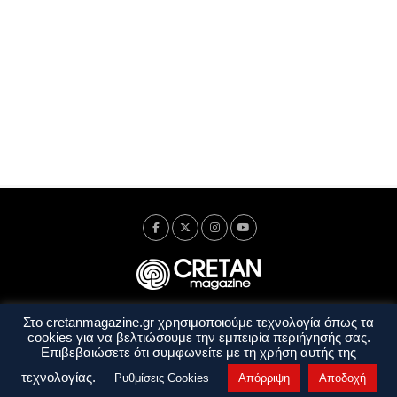
Στο cretanmagazine.gr χρησιμοποιούμε τεχνολογία όπως τα
Ταυτότητα
Πολιτική Απορρήτου
Όροι Χρήσης
cookies για να βελτιώσουμε την εμπειρία περιήγησής σας.
Όροι και Προϋποθέσεις
Επιβεβαιώσετε ότι συμφωνείτε με τη χρήση αυτής της
Copyright © 2014 - 2026 Cretanmagazine. All rights reserved. by
j. bitsakakis
τεχνολογίας.
Ρυθμίσεις Cookies
Απόρριψη
Αποδοχή