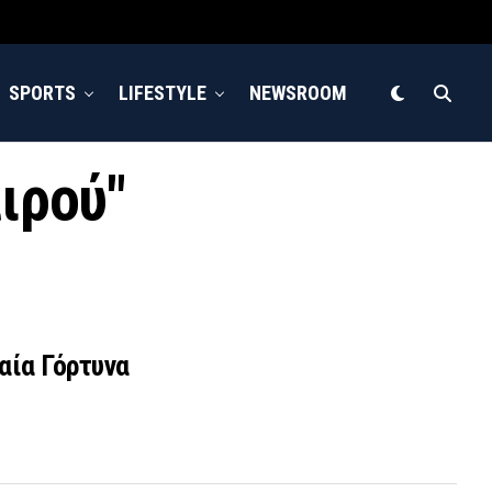
SPORTS
LIFESTYLE
NEWSROOM
αιρού"
αία Γόρτυνα