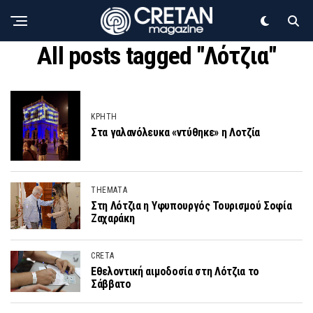
All posts tagged "Λότζια"
ΚΡΗΤΗ
Στα γαλανόλευκα «ντύθηκε» η Λοτζία
THEMATA
Στη Λότζια η Υφυπουργός Τουρισμού Σοφία
Ζαχαράκη
CRETA
Εθελοντική αιμοδοσία στη Λότζια το
Σάββατο