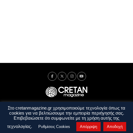
Στο cretanmagazine.gr χρησιμοποιούμε τεχνολογία όπως τα
Ταυτότητα
Πολιτική Απορρήτου
Όροι Χρήσης
cookies για να βελτιώσουμε την εμπειρία περιήγησής σας.
Όροι και Προϋποθέσεις
Επιβεβαιώσετε ότι συμφωνείτε με τη χρήση αυτής της
Copyright © 2014 - 2026 Cretanmagazine. All rights reserved. by
j. bitsakakis
τεχνολογίας.
Ρυθμίσεις Cookies
Απόρριψη
Αποδοχή