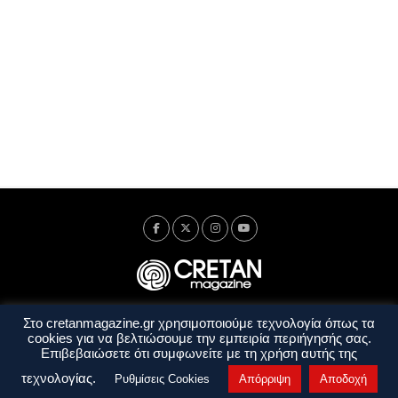
Στο cretanmagazine.gr χρησιμοποιούμε τεχνολογία όπως τα
Ταυτότητα
Πολιτική Απορρήτου
Όροι Χρήσης
cookies για να βελτιώσουμε την εμπειρία περιήγησής σας.
Όροι και Προϋποθέσεις
Επιβεβαιώσετε ότι συμφωνείτε με τη χρήση αυτής της
Copyright © 2014 - 2026 Cretanmagazine. All rights reserved. by
j. bitsakakis
τεχνολογίας.
Ρυθμίσεις Cookies
Απόρριψη
Αποδοχή