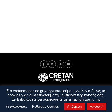
Στο cretanmagazine.gr χρησιμοποιούμε τεχνολογία όπως τα
Ταυτότητα
Πολιτική Απορρήτου
Όροι Χρήσης
cookies για να βελτιώσουμε την εμπειρία περιήγησής σας.
Όροι και Προϋποθέσεις
Επιβεβαιώσετε ότι συμφωνείτε με τη χρήση αυτής της
Copyright © 2014 - 2026 Cretanmagazine. All rights reserved. by
j. bitsakakis
τεχνολογίας.
Ρυθμίσεις Cookies
Απόρριψη
Αποδοχή