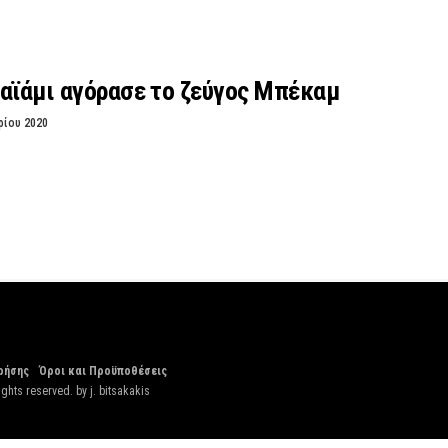
αϊάμι αγόρασε το ζεύγος Μπέκαμ
ρίου 2020
ρήσης
Όροι και Προϋποθέσεις
ights reserved. by
j. bitsakakis