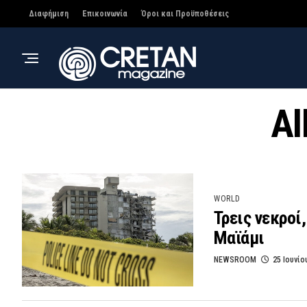
Διαφήμιση
Επικοινωνία
Όροι και Προϋποθέσεις
Al
WORLD
Τρεις νεκροί
Μαϊάμι
NEWSROOM
25 Ιουνίο