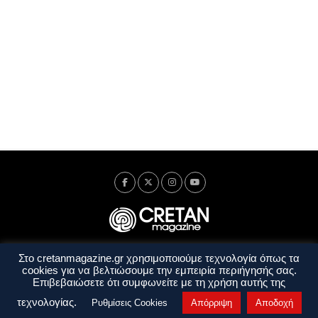
Στο cretanmagazine.gr χρησιμοποιούμε τεχνολογία όπως τα
Ταυτότητα
Πολιτική Απορρήτου
Όροι Χρήσης
cookies για να βελτιώσουμε την εμπειρία περιήγησής σας.
Όροι και Προϋποθέσεις
Επιβεβαιώσετε ότι συμφωνείτε με τη χρήση αυτής της
Copyright © 2014 - 2026 Cretanmagazine. All rights reserved. by
j. bitsakakis
τεχνολογίας.
Ρυθμίσεις Cookies
Απόρριψη
Αποδοχή