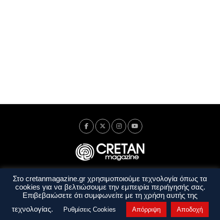
Στο cretanmagazine.gr χρησιμοποιούμε τεχνολογία όπως τα
Ταυτότητα
Πολιτική Απορρήτου
Όροι Χρήσης
cookies για να βελτιώσουμε την εμπειρία περιήγησής σας.
Όροι και Προϋποθέσεις
Επιβεβαιώσετε ότι συμφωνείτε με τη χρήση αυτής της
Copyright © 2014 - 2026 Cretanmagazine. All rights reserved. by
j. bitsakakis
τεχνολογίας.
Ρυθμίσεις Cookies
Απόρριψη
Αποδοχή