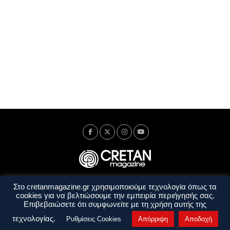
Στο cretanmagazine.gr χρησιμοποιούμε τεχνολογία όπως τα
Ταυτότητα
Πολιτική Απορρήτου
Όροι Χρήσης
cookies για να βελτιώσουμε την εμπειρία περιήγησής σας.
Όροι και Προϋποθέσεις
Επιβεβαιώσετε ότι συμφωνείτε με τη χρήση αυτής της
Copyright © 2014 - 2026 Cretanmagazine. All rights reserved. by
j. bitsakakis
τεχνολογίας.
Ρυθμίσεις Cookies
Απόρριψη
Αποδοχή