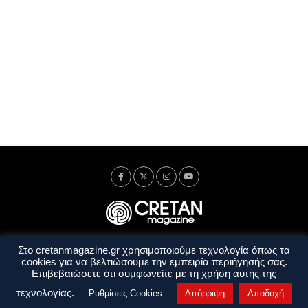
Στο cretanmagazine.gr χρησιμοποιούμε τεχνολογία όπως τα
Ταυτότητα
Πολιτική Απορρήτου
Όροι Χρήσης
cookies για να βελτιώσουμε την εμπειρία περιήγησής σας.
Όροι και Προϋποθέσεις
Επιβεβαιώσετε ότι συμφωνείτε με τη χρήση αυτής της
Copyright © 2014 - 2026 Cretanmagazine. All rights reserved. by
j. bitsakakis
τεχνολογίας.
Ρυθμίσεις Cookies
Απόρριψη
Αποδοχή