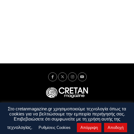
Στο cretanmagazine.gr χρησιμοποιούμε τεχνολογία όπως τα
Ταυτότητα
Πολιτική Απορρήτου
Όροι Χρήσης
cookies για να βελτιώσουμε την εμπειρία περιήγησής σας.
Όροι και Προϋποθέσεις
Επιβεβαιώσετε ότι συμφωνείτε με τη χρήση αυτής της
Copyright © 2014 - 2026 Cretanmagazine. All rights reserved. by
j. bitsakakis
τεχνολογίας.
Ρυθμίσεις Cookies
Απόρριψη
Αποδοχή