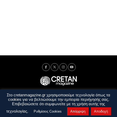
Στο cretanmagazine.gr χρησιμοποιούμε τεχνολογία όπως τα
Ταυτότητα
Πολιτική Απορρήτου
Όροι Χρήσης
cookies για να βελτιώσουμε την εμπειρία περιήγησής σας.
Όροι και Προϋποθέσεις
Επιβεβαιώσετε ότι συμφωνείτε με τη χρήση αυτής της
Copyright © 2014 - 2026 Cretanmagazine. All rights reserved. by
j. bitsakakis
τεχνολογίας.
Ρυθμίσεις Cookies
Απόρριψη
Αποδοχή