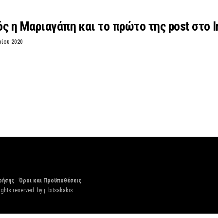
ς η Μαριαγάπη και το πρώτο της post στο I
ρίου 2020
ρήσης
Όροι και Προϋποθέσεις
ights reserved. by
j. bitsakakis