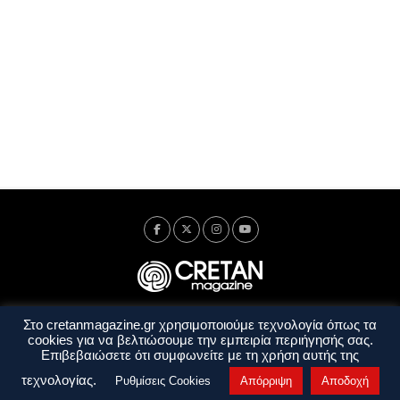
Στο cretanmagazine.gr χρησιμοποιούμε τεχνολογία όπως τα
Ταυτότητα
Πολιτική Απορρήτου
Όροι Χρήσης
cookies για να βελτιώσουμε την εμπειρία περιήγησής σας.
Όροι και Προϋποθέσεις
Επιβεβαιώσετε ότι συμφωνείτε με τη χρήση αυτής της
Copyright © 2014 - 2026 Cretanmagazine. All rights reserved. by
j. bitsakakis
τεχνολογίας.
Ρυθμίσεις Cookies
Απόρριψη
Αποδοχή