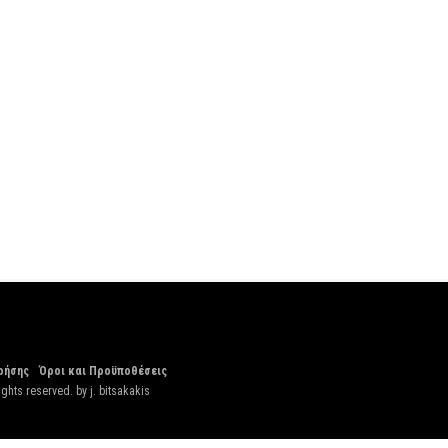
ρήσης
Όροι και Προϋποθέσεις
ights reserved. by
j. bitsakakis