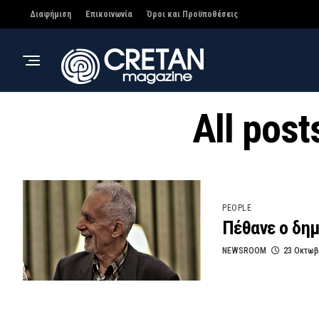
Διαφήμιση
Επικοινωνία
Όροι και Προϋποθέσεις
All pos
PEOPLE
Πέθανε ο δη
NEWSROOM
23 Οκτωβ