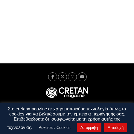
Στο cretanmagazine.gr χρησιμοποιούμε τεχνολογία όπως τα
Ταυτότητα
Πολιτική Απορρήτου
Όροι Χρήσης
cookies για να βελτιώσουμε την εμπειρία περιήγησής σας.
Όροι και Προϋποθέσεις
Επιβεβαιώσετε ότι συμφωνείτε με τη χρήση αυτής της
Copyright © 2014 - 2026 Cretanmagazine. All rights reserved. by
j. bitsakakis
τεχνολογίας.
Ρυθμίσεις Cookies
Απόρριψη
Αποδοχή