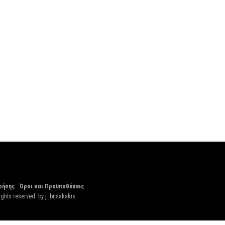
ρήσης
Όροι και Προϋποθέσεις
ights reserved. by
j. bitsakakis