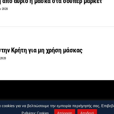
 από αύριο η μάσκα στα σούπερ μάρκετ
υ 2020
την Κρήτη για μη χρήση μάσκας
 2020
ρήσης
Όροι και Προϋποθέσεις
 cookies για να βελτιώσουμε την εμπειρία περιήγησής σας. Επιβεβα
ights reserved. by
j. bitsakakis
Ρυθμίσεις Cookies
Απόρριψη
Αποδοχή