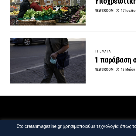
Υποχρεωτική
NEWSROOM
17 Ιουλίο
THEMATA
1 παράβαση σ
NEWSROOM
13 Μαΐου
Ταυτότητα
Πολιτική Απορρήτου
Όροι Χ
Στο cretanmagazine.gr χρησιμοποιούμε τεχνολογία όπως τα
Copyright © 2014 - 2026 Cretanmagazine. All r