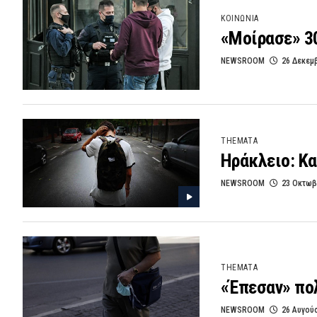
ΚΟΙΝΩΝΙΑ
«Μοίρασε» 30
NEWSROOM
26 Δεκεμ
THEMATA
Ηράκλειο: Κα
NEWSROOM
23 Οκτωβ
THEMATA
«Έπεσαν» πολ
NEWSROOM
26 Αυγού