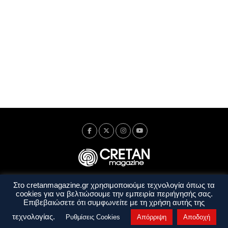
Στο cretanmagazine.gr χρησιμοποιούμε τεχνολογία όπως τα
Ταυτότητα
Πολιτική Απορρήτου
Όροι Χρήσης
cookies για να βελτιώσουμε την εμπειρία περιήγησής σας.
Όροι και Προϋποθέσεις
Επιβεβαιώσετε ότι συμφωνείτε με τη χρήση αυτής της
Copyright © 2014 - 2026 Cretanmagazine. All rights reserved. by
j. bitsakakis
τεχνολογίας.
Ρυθμίσεις Cookies
Απόρριψη
Αποδοχή